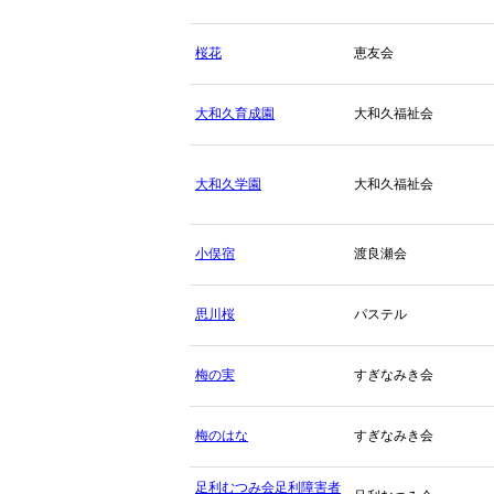
桜花
恵友会
大和久育成園
大和久福祉会
大和久学園
大和久福祉会
小俣宿
渡良瀬会
思川桜
パステル
梅の実
すぎなみき会
梅のはな
すぎなみき会
足利むつみ会足利障害者