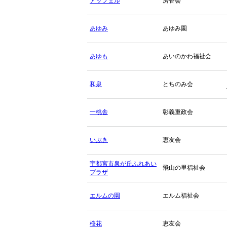
アッフェル
房香会
あゆみ
あゆみ園
あゆも
あいのかわ福祉会
和泉
とちのみ会
一桃舎
彰義重政会
いぶき
恵友会
宇都宮市泉が丘ふれあい
飛山の里福祉会
プラザ
エルムの園
エルム福祉会
桜花
恵友会