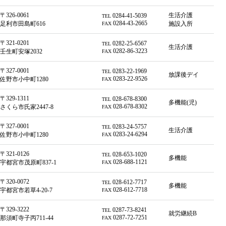
〒326-0061
生活介護
0284-41-5039
TEL
0284-43-2665
足利市田島町616
施設入所
FAX
〒321-0201
0282-25-6567
TEL
生活介護
0282-86-3223
壬生町安塚2032
FAX
〒327-0001
0283-22-1969
TEL
放課後デイ
0283-22-9526
佐野市小中町1280
FAX
〒329-1311
028-678-8300
TEL
多機能(児)
028-678-8302
さくら市氏家2447-8
FAX
〒327-0001
0283-24-5757
TEL
生活介護
0283-24-6294
佐野市小中町1280
FAX
〒321-0126
028-653-1020
TEL
多機能
028-688-1121
宇都宮市茂原町837-1
FAX
〒320-0072
028-612-7717
TEL
多機能
028-612-7718
宇都宮市若草4-20-7
FAX
〒329-3222
0287-73-8241
TEL
就労継続B
0287-72-7251
那須町寺子丙711-44
FAX