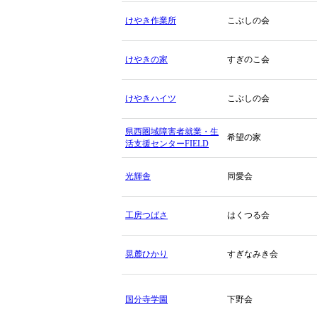
けやき作業所
こぶしの会
けやきの家
すぎのこ会
けやきハイツ
こぶしの会
県西圏域障害者就業・生
希望の家
活支援センターFIELD
光輝舎
同愛会
工房つばさ
はくつる会
晃麓ひかり
すぎなみき会
国分寺学園
下野会