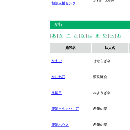
足利むつみ会
相談支援センター
か行
|
あ
|
か
|
さ
|
た
|
な
|
は
|
ま
|
や
|
ら
|
わ
|
施設名
法人名
かえで
せせらぎ会
かしわ荘
渡良瀬会
風曜日
みようぎ会
鹿沼市やまびこ荘
希望の家
鹿沼ハウス
希望の家