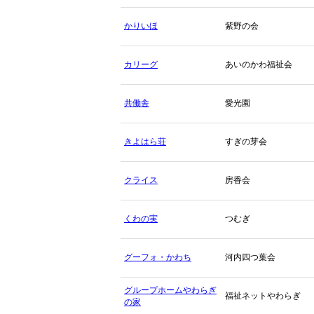
かりいほ
紫野の会
カリーグ
あいのかわ福祉会
共働舎
愛光園
きよはら荘
すぎの芽会
クライス
房香会
くわの実
つむぎ
グーフォ・かわち
河内四つ葉会
グループホームやわらぎ
福祉ネットやわらぎ
の家