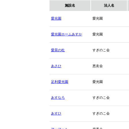
施設名
法人名
愛光園
愛光園
愛光園ホームあすか
愛光園
愛晃の杜
すぎのこ会
あさひ
恵友会
足利愛光園
愛光園
あすなろ
すぎのこ会
あすひ
すぎのこ会