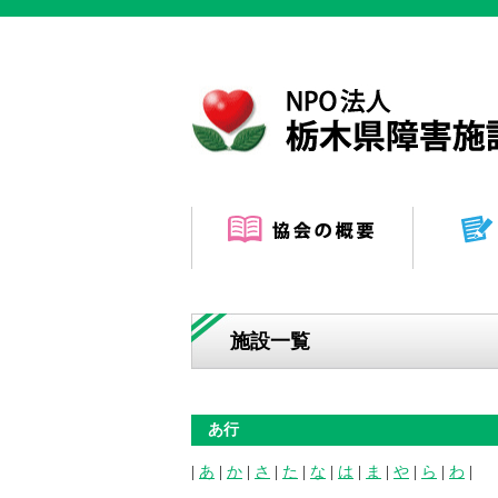
施設一覧
あ行
|
あ
|
か
|
さ
|
た
|
な
|
は
|
ま
|
や
|
ら
|
わ
|