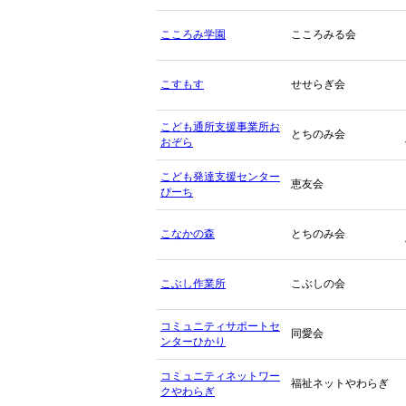
こころみ学園
こころみる会
こすもす
せせらぎ会
こども通所支援事業所お
とちのみ会
おぞら
こども発達支援センター
恵友会
ぴーち
こなかの森
とちのみ会
こぶし作業所
こぶしの会
コミュニティサポートセ
同愛会
ンターひかり
コミュニティネットワー
福祉ネットやわらぎ
クやわらぎ