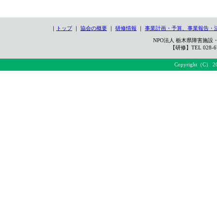
｜
トップ
｜
協会の概要
｜
研修情報
｜
事業計画・予算、事業報告・
NPO法人 栃木県障害施設・
【研修】TEL 028-67
Copyright（C） 