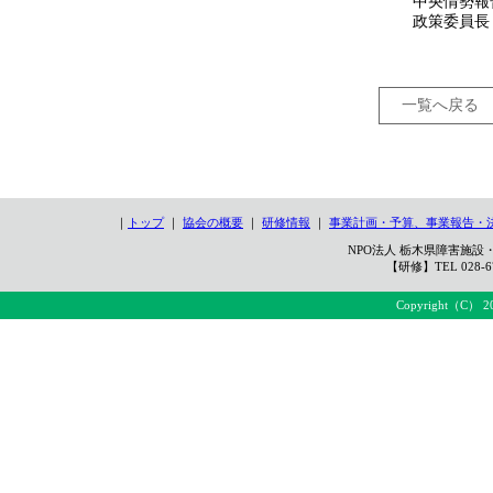
中央情勢
政策委員長
一覧へ戻る
｜
トップ
｜
協会の概要
｜
研修情報
｜
事業計画・予算、事業報告・
NPO法人 栃木県障害施設・
【研修】TEL 028-67
Copyright（C） 