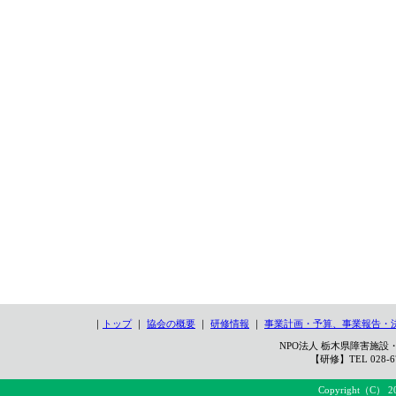
｜
トップ
｜
協会の概要
｜
研修情報
｜
事業計画・予算、事業報告・
NPO法人 栃木県障害施設・
【研修】TEL 028-67
Copyright（C） 