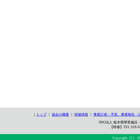
｜
トップ
｜
協会の概要
｜
研修情報
｜
事業計画・予算、事業報告・
NPO法人 栃木県障害施設・
【研修】TEL 028-67
Copyright（C） 