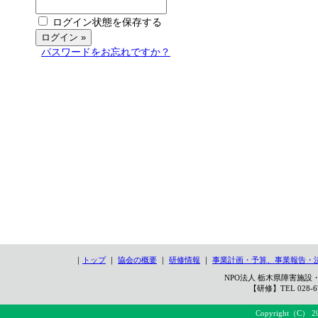
ログイン状態を保存する
パスワードをお忘れですか？
｜
トップ
｜
協会の概要
｜
研修情報
｜
事業計画・予算、事業報告・
NPO法人 栃木県障害施設・
【研修】TEL 028-67
Copyright（C） 