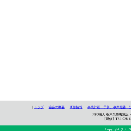
｜
トップ
｜
協会の概要
｜
研修情報
｜
事業計画・予算、事業報告・
NPO法人 栃木県障害施設・
【研修】TEL 028-67
Copyright（C） 