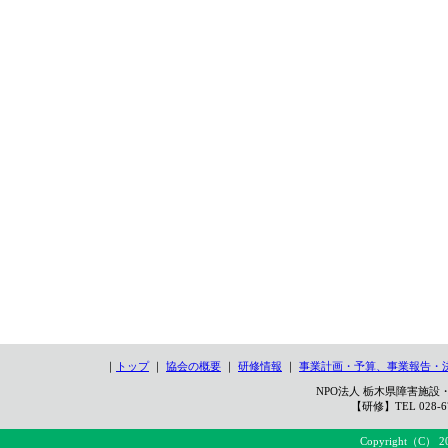
｜
トップ
｜
協会の概要
｜
研修情報
｜
事業計画・予算、事業報告・
NPO法人 栃木県障害施設・
【研修】TEL 028-67
Copyright（C） 