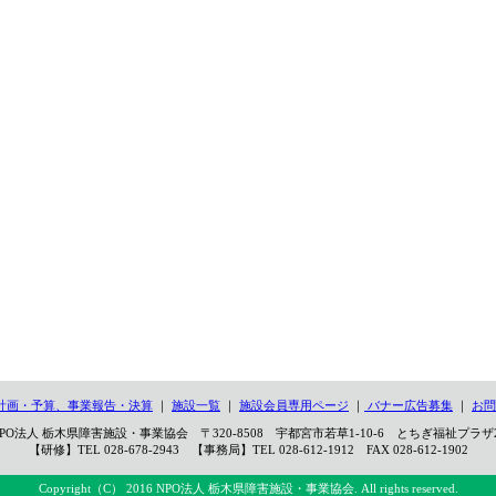
計画・予算、事業報告・決算
｜
施設一覧
｜
施設会員専用ページ
｜
バナー広告募集
｜
お問
PO法人 栃木県障害施設・事業協会 〒320-8508 宇都宮市若草1-10-6 とちぎ福祉プラザ
【研修】TEL 028-678-2943 【事務局】TEL 028-612-1912 FAX 028-612-1902
Copyright（C） 2016 NPO法人 栃木県障害施設・事業協会. All rights reserved.