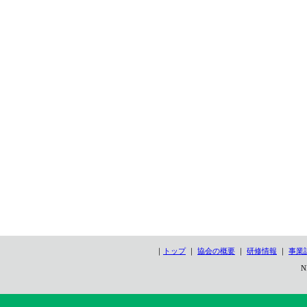
｜
トップ
｜
協会の概要
｜
研修情報
｜
事業
N