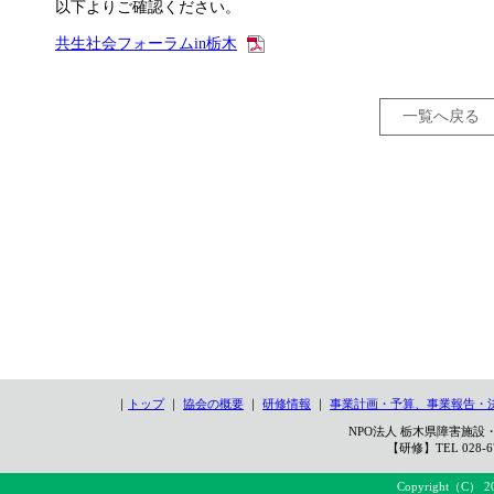
以下よりご確認ください。
共生社会フォーラムin栃木
一覧へ戻る
｜
トップ
｜
協会の概要
｜
研修情報
｜
事業計画・予算、事業報告・
NPO法人 栃木県障害施設・
【研修】TEL 028-67
Copyright（C） 