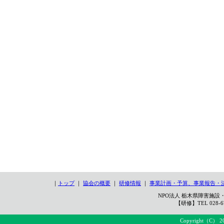
｜
トップ
｜
協会の概要
｜
研修情報
｜
事業計画・予算、事業報告・
NPO法人 栃木県障害施設・
【研修】TEL 028-67
Copyright（C） 