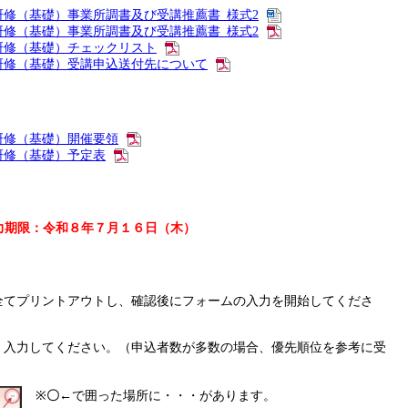
修（基礎）事業所調書及び受講推薦書_様式2
修（基礎）事業所調書及び受講推薦書_様式2
研修（基礎）チェックリスト
研修（基礎）受講申込送付先について
研修（基礎）開催要領
研修（基礎）予定表
力期限：令和８年７月１６日（木）
全てプリントアウトし、確認後にフォームの入力を開始してくださ
、入力してください。（申込者数が多数の場合、優先順位を参考に受
※
〇←
で囲った場所に・・・があります。