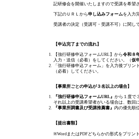
記研修会を開催いたしますので受講を希望
下記のＵＲＬから
申し込みフォーム
を入力
受講者の決定（受講可・受講不可）に関し
【申込完了までの流れ】
【強行研修申込フォームURL】から
令和８
入力・送信（必着）をしてください。（
仮
「強行研修申込フォーム」を入力後プリン
（必着）してください。
【事業所ごとの申込が３名以上の場合】
『強行研修申込フォームURL』
から１度で
それ以上の受講希望者がいる場合は、数回
『事業所調書及び受講推薦書』
内の優先順
【提出書類】
※WordまたはPDFどちらかの形式をプリ