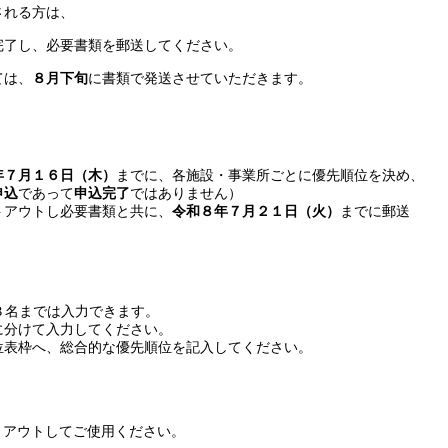
される方は、
完了し、必要書類を郵送してください。
ては、
８月下旬
に書類で発送させていただきます。
年７月１６日（木）
までに、各施設・事業所ごとに優先順位を決め、
申込
であって
申込完了
ではありません）
トアウトし必要書類と共に、
令和８年７月２１日（火）
までに郵送
３名までは入力できます。
に分けて入力してください。
位表枠へ、総合的な優先順位を記入してください。
ントアウトしてご使用ください。