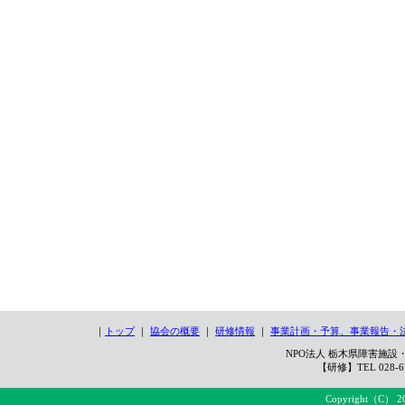
｜
トップ
｜
協会の概要
｜
研修情報
｜
事業計画・予算、事業報告・
NPO法人 栃木県障害施設・
【研修】TEL 028-67
Copyright（C） 