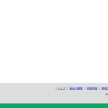
｜
トップ
｜
協会の概要
｜
研修情報
｜
事業
N