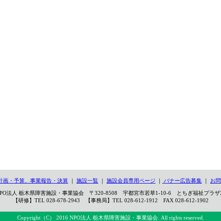
計画・予算、事業報告・決算
｜
施設一覧
｜
施設会員専用ページ
｜
バナー広告募集
｜
お問
PO法人 栃木県障害施設・事業協会 〒320-8508 宇都宮市若草1-10-6 とちぎ福祉プラザ
【研修】TEL 028-678-2943 【事務局】TEL 028-612-1912 FAX 028-612-1902
Copyright（C） 2016 NPO法人 栃木県障害施設・事業協会. All rights reserved.