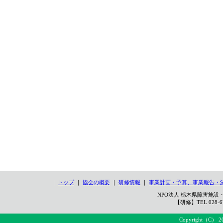
｜
トップ
｜
協会の概要
｜
研修情報
｜
事業計画・予算、事業報告・
NPO法人 栃木県障害施設・
【研修】TEL 028-67
Copyright（C） 