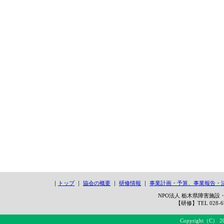
｜
トップ
｜
協会の概要
｜
研修情報
｜
事業計画・予算、事業報告・
NPO法人 栃木県障害施設・
【研修】TEL 028-67
Copyright（C） 