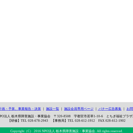
計画・予算、事業報告・決算
｜
施設一覧
｜
施設会員専用ページ
｜
バナー広告募集
｜
お問
PO法人 栃木県障害施設・事業協会 〒320-8508 宇都宮市若草1-10-6 とちぎ福祉プラザ
【研修】TEL 028-678-2943 【事務局】TEL 028-612-1912 FAX 028-612-1902
Copyright（C） 2016 NPO法人 栃木県障害施設・事業協会. All rights reserved.