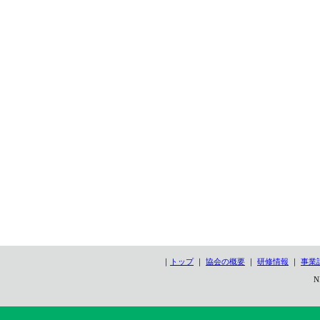
｜
トップ
｜
協会の概要
｜
研修情報
｜
事業
N