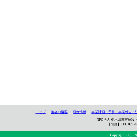
｜
トップ
｜
協会の概要
｜
研修情報
｜
事業計画・予算、事業報告・
NPO法人 栃木県障害施設・
【研修】TEL 028-67
Copyright（C） 