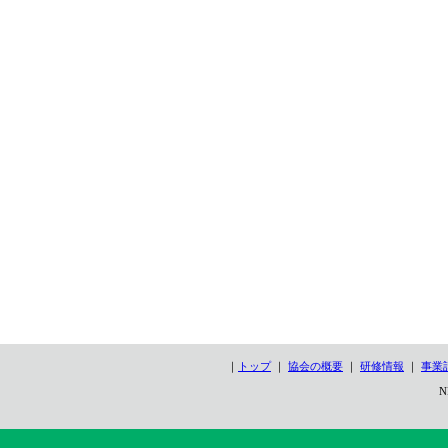
｜
トップ
｜
協会の概要
｜
研修情報
｜
事業
N