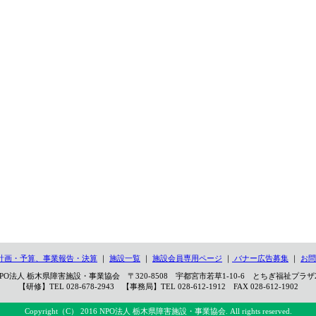
計画・予算、事業報告・決算
｜
施設一覧
｜
施設会員専用ページ
｜
バナー広告募集
｜
お問
PO法人 栃木県障害施設・事業協会 〒320-8508 宇都宮市若草1-10-6 とちぎ福祉プラザ
【研修】TEL 028-678-2943 【事務局】TEL 028-612-1912 FAX 028-612-1902
Copyright（C） 2016 NPO法人 栃木県障害施設・事業協会. All rights reserved.