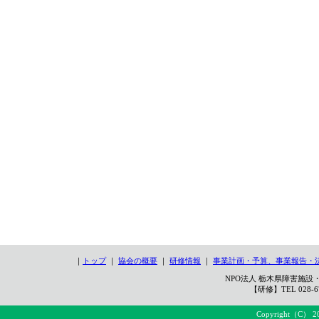
｜
トップ
｜
協会の概要
｜
研修情報
｜
事業計画・予算、事業報告・
NPO法人 栃木県障害施設・
【研修】TEL 028-67
Copyright（C） 