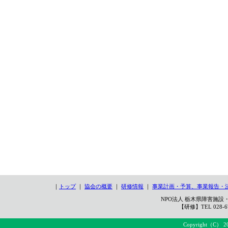
｜
トップ
｜
協会の概要
｜
研修情報
｜
事業計画・予算、事業報告・
NPO法人 栃木県障害施設・
【研修】TEL 028-67
Copyright（C） 