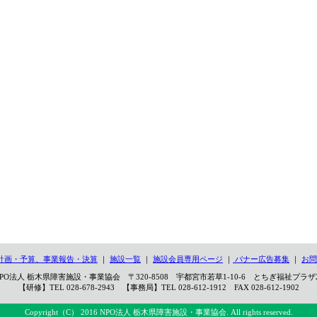
計画・予算、事業報告・決算
｜
施設一覧
｜
施設会員専用ページ
｜
バナー広告募集
｜
お問
PO法人 栃木県障害施設・事業協会 〒320-8508 宇都宮市若草1-10-6 とちぎ福祉プラザ
【研修】TEL 028-678-2943 【事務局】TEL 028-612-1912 FAX 028-612-1902
Copyright（C） 2016 NPO法人 栃木県障害施設・事業協会. All rights reserved.