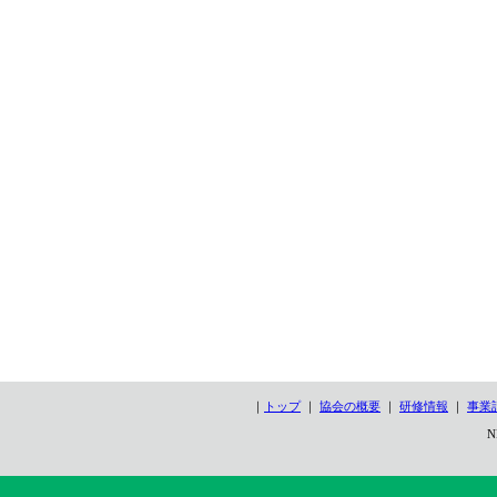
｜
トップ
｜
協会の概要
｜
研修情報
｜
事業
N