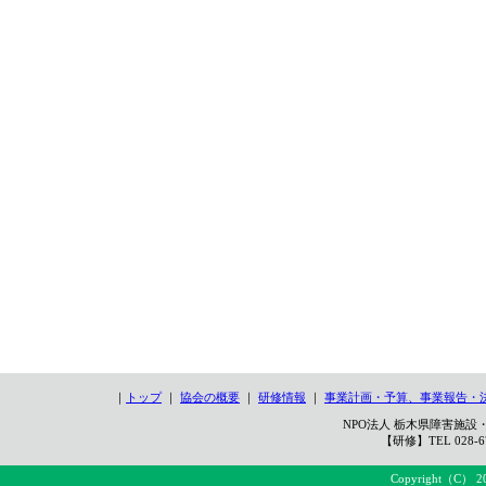
｜
トップ
｜
協会の概要
｜
研修情報
｜
事業計画・予算、事業報告・
NPO法人 栃木県障害施設・
【研修】TEL 028-67
Copyright（C） 