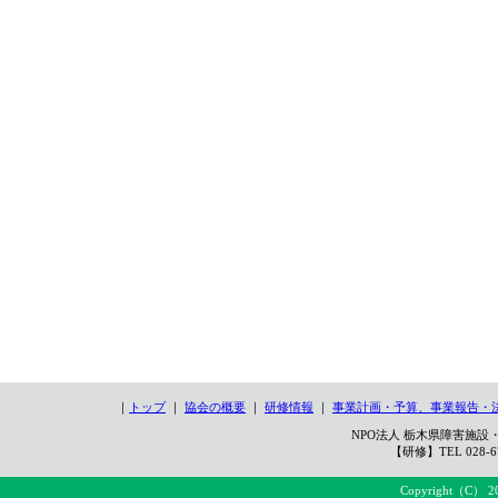
｜
トップ
｜
協会の概要
｜
研修情報
｜
事業計画・予算、事業報告・
NPO法人 栃木県障害施設・
【研修】TEL 028-67
Copyright（C） 