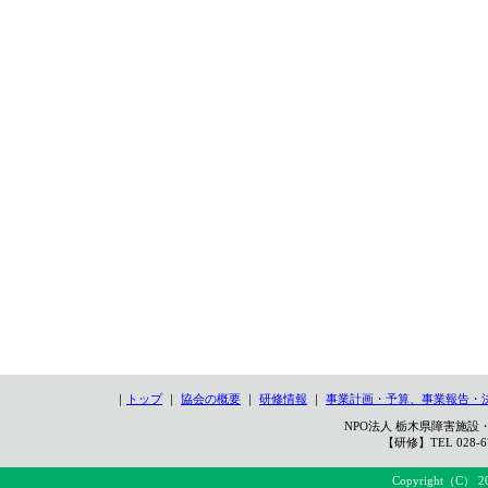
｜
トップ
｜
協会の概要
｜
研修情報
｜
事業計画・予算、事業報告・
NPO法人 栃木県障害施設・
【研修】TEL 028-67
Copyright（C） 