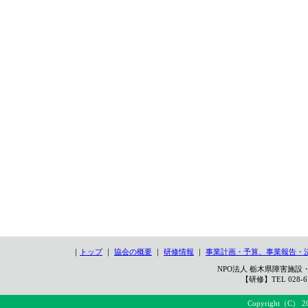
｜
トップ
｜
協会の概要
｜
研修情報
｜
事業計画・予算、事業報告・
NPO法人 栃木県障害施設・
【研修】TEL 028-67
Copyright（C） 