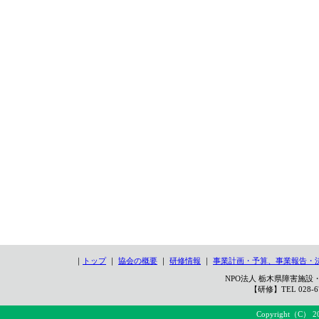
｜
トップ
｜
協会の概要
｜
研修情報
｜
事業計画・予算、事業報告・
NPO法人 栃木県障害施設・
【研修】TEL 028-67
Copyright（C） 