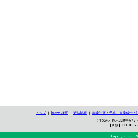
｜
トップ
｜
協会の概要
｜
研修情報
｜
事業計画・予算、事業報告・
NPO法人 栃木県障害施設・
【研修】TEL 028-67
Copyright（C） 