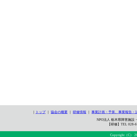
｜
トップ
｜
協会の概要
｜
研修情報
｜
事業計画・予算、事業報告・
NPO法人 栃木県障害施設・
【研修】TEL 028-67
Copyright（C） 