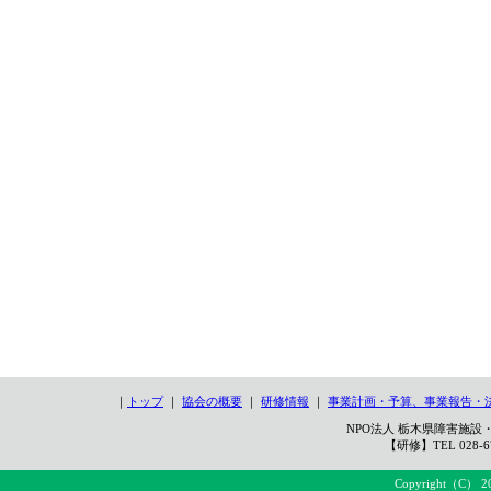
｜
トップ
｜
協会の概要
｜
研修情報
｜
事業計画・予算、事業報告・
NPO法人 栃木県障害施設・
【研修】TEL 028-67
Copyright（C） 