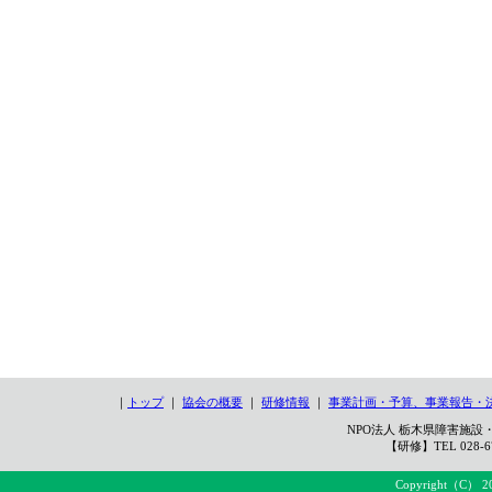
｜
トップ
｜
協会の概要
｜
研修情報
｜
事業計画・予算、事業報告・
NPO法人 栃木県障害施設・
【研修】TEL 028-67
Copyright（C） 