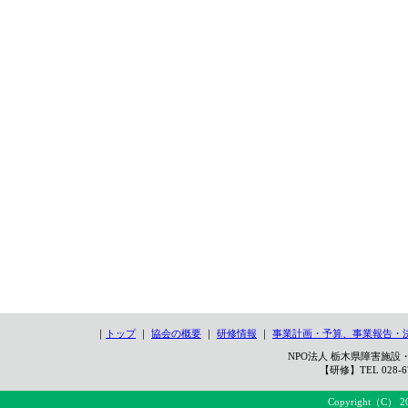
｜
トップ
｜
協会の概要
｜
研修情報
｜
事業計画・予算、事業報告・
NPO法人 栃木県障害施設・
【研修】TEL 028-67
Copyright（C） 