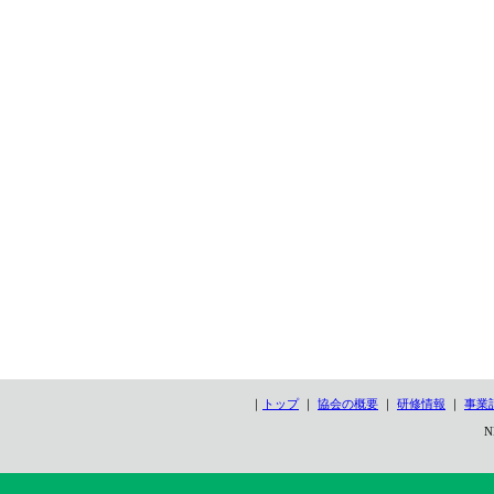
｜
トップ
｜
協会の概要
｜
研修情報
｜
事業
N