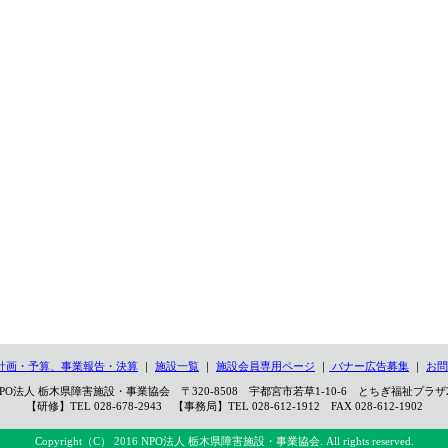
計画・予算、事業報告・決算
｜
施設一覧
｜
施設会員専用ページ
｜
バナー広告募集
｜
お問
PO法人 栃木県障害施設・事業協会 〒320-8508 宇都宮市若草1-10-6 とちぎ福祉プラザ
【研修】TEL 028-678-2943 【事務局】TEL 028-612-1912 FAX 028-612-1902
Copyright（C） 2016 NPO法人 栃木県障害施設・事業協会. All rights reserved.