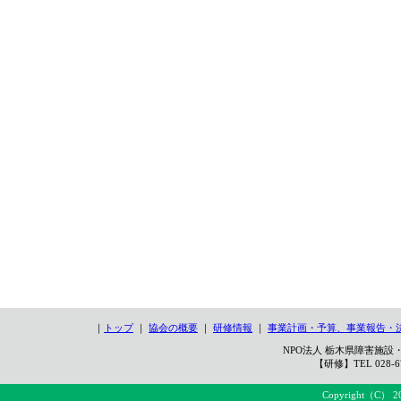
｜
トップ
｜
協会の概要
｜
研修情報
｜
事業計画・予算、事業報告・
NPO法人 栃木県障害施設・
【研修】TEL 028-67
Copyright（C） 