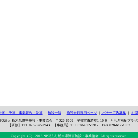
計画・予算、事業報告・決算
｜
施設一覧
｜
施設会員専用ページ
｜
バナー広告募集
｜
お問
PO法人 栃木県障害施設・事業協会 〒320-8508 宇都宮市若草1-10-6 とちぎ福祉プラザ
【研修】TEL 028-678-2943 【事務局】TEL 028-612-1912 FAX 028-612-1902
Copyright（C） 2016 NPO法人 栃木県障害施設・事業協会. All rights reserved.