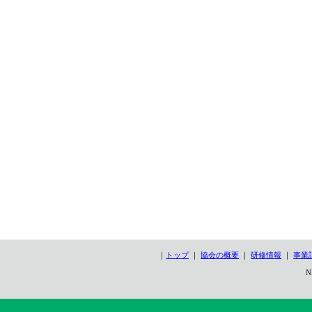
｜
トップ
｜
協会の概要
｜
研修情報
｜
事業
N