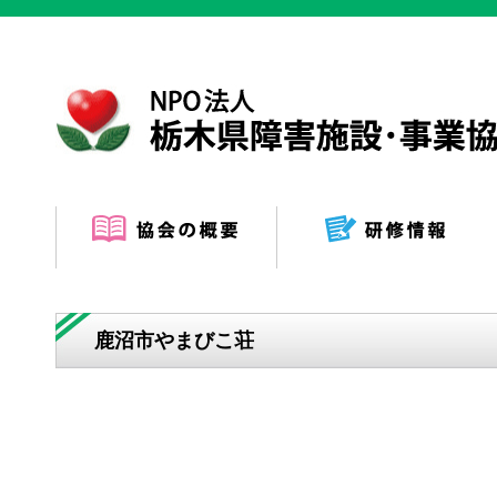
鹿沼市やまびこ荘