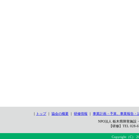
｜
トップ
｜
協会の概要
｜
研修情報
｜
事業計画・予算、事業報告・
NPO法人 栃木県障害施設・
【研修】TEL 028-67
Copyright（C） 