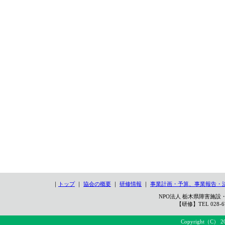
｜
トップ
｜
協会の概要
｜
研修情報
｜
事業計画・予算、事業報告・
NPO法人 栃木県障害施設・
【研修】TEL 028-67
Copyright（C） 