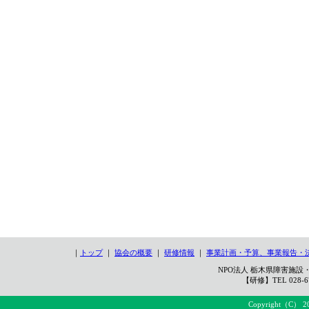
｜
トップ
｜
協会の概要
｜
研修情報
｜
事業計画・予算、事業報告・
NPO法人 栃木県障害施設・
【研修】TEL 028-67
Copyright（C） 