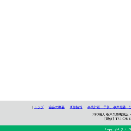
｜
トップ
｜
協会の概要
｜
研修情報
｜
事業計画・予算、事業報告・
NPO法人 栃木県障害施設・
【研修】TEL 028-67
Copyright（C） 