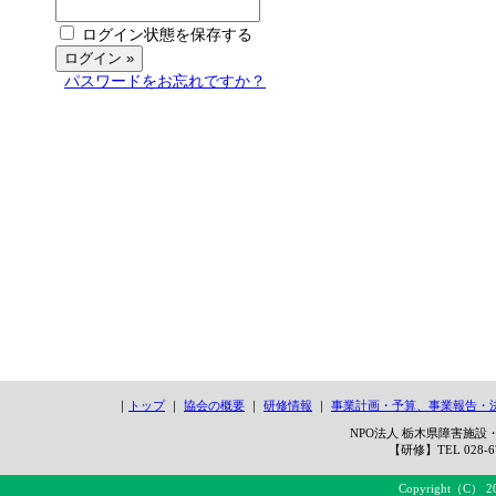
ログイン状態を保存する
パスワードをお忘れですか？
｜
トップ
｜
協会の概要
｜
研修情報
｜
事業計画・予算、事業報告・
NPO法人 栃木県障害施設・
【研修】TEL 028-67
Copyright（C） 